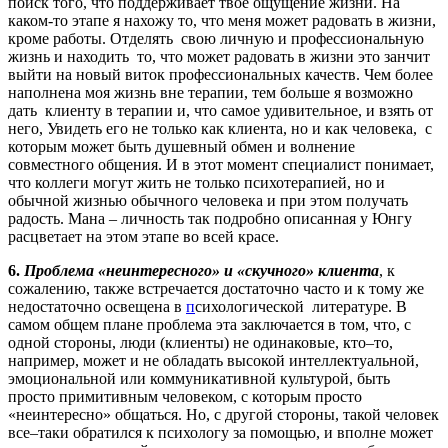
поиск того, что поддерживает твое ощущение жизни. На
каком-то этапе я нахожу то, что меня может радовать в жизни,
кроме работы. Отделять свою личную и профессиональную
жизнь и находить то, что может радовать в жизни это занчит
выйти на новый виток профессиональных качеств. Чем более
наполнена моя жизнь вне терапии, тем больше я возможно
дать клиенту в терапии и, что самое удивительное, и взять от
него, Увидеть его не только как клиента, но и как человека, с
которым может быть душевный обмен и волнение
совместного общения. И в этот момент специалист понимает,
что коллеги могут жить не только психотерапией, но и
обычной жизнью обычного человека и при этом получать
радость. Мана – личность так подробно описанная у Юнгу
расцветает на этом этапе во всей красе.
6.
Проблема «неинтересного» и «скучного» клиента
, к
сожалению, также встречается достаточно часто и к тому же
недостаточно освещена в
п
сихологической литературе. В
самом общем плане проблема эта заключается в том, что, с
одной стороны, люди (клиенты) не одинаковые, кто–то,
например, может и не обладать высокой интеллектуальной,
эмоциональной или коммуникативной культурой, быть
просто примитивным человеком, с которым просто
«неинтересно» общаться. Но, с другой стороны, такой человек
все–таки обратился к психологу за помощью, и вполне может