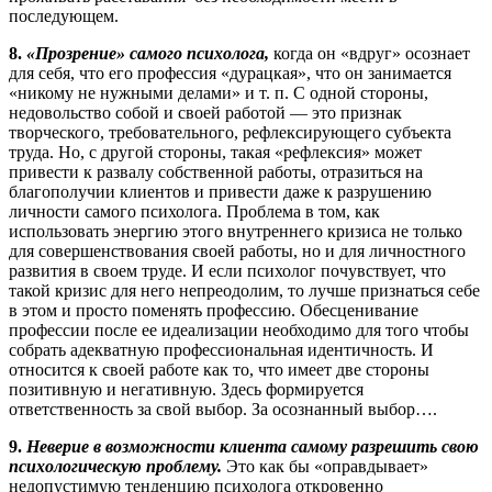
последующем.
8.
«Прозрение» самого психолога,
когда он «вдруг» осознает
для себя, что его профессия «дурацкая», что он занимается
«никому не нужными делами» и т. п. С одной стороны,
недовольство собой и своей работой — это признак
творческого, требовательного, рефлексирующего субъекта
труда. Но, с другой стороны, такая «рефлексия» может
привести к развалу собственной работы, отразиться на
благополучии клиентов и привести даже к разрушению
личности самого психолога. Проблема в том, как
использовать энергию этого внутреннего кризиса не только
для совершенствования своей работы, но и для личностного
развития в своем труде. И если психолог почувствует, что
такой кризис для него непреодолим, то лучше признаться себе
в этом и просто поменять профессию. Обесценивание
профессии после ее идеализации необходимо для того чтобы
собрать адекватную профессиональная идентичность. И
относится к своей работе как то, что имеет две стороны
позитивную и негативную. Здесь формируется
ответственность за свой выбор. За осознанный выбор….
9.
Неверие в возможности клиента самому разрешить свою
психологическую проблему.
Это как бы «оправдывает»
недопустимую тенденцию психолога откровенно