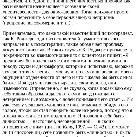
оказаться, что одной из причин его личностных проблем как
раз и является начинающееся осознание своей
«неинтересности» для окружающих. Тогда психолог просто
обязан пересилить в себе первоначальную неприязнь
(презрение, высокомерие и т. п.) .
Примечательно, что даже такой известнейший психотерапевт,
как К. Роджерс, один из основателей гуманистического
направления в психотерапии, также обозначает проблему
«скучного клиента». В таких случаях К. Роджерс призывает к
искренности во взаимоотношениях с клиентом и пишет: «Я
предпочел бы поделиться с ним своими переживаниями по
поводу скуки и дискомфорта, которые я испытываю, выражая
эту свою точку зрения… мое чувство скуки выросло из моего
ощущения отдаленности от него и что я желал бы быть с ним
ближе. И когда я пытаюсь выразить свои чувства, они
изменяются. Определенно, я не скучаю, когда показываю ему
себя таким образом, и далек от скуки, когда ожидаю с
нетерпением и, возможно, с долей понимания его ответ… И я
уже смогу услышать удивление или, возможно, обиду в его
голосе, чтобы он стал говорить более искренно, потому, что я
отважился стать с ним подлинным. Я позволил себе быть
личностью — настоящей, несовершенной — в своих
отношениях с ним» (цит. по
Кану,
1997. — С. 43). Но может
ли (и способен ли) себе позволить быть «личностью» и быть