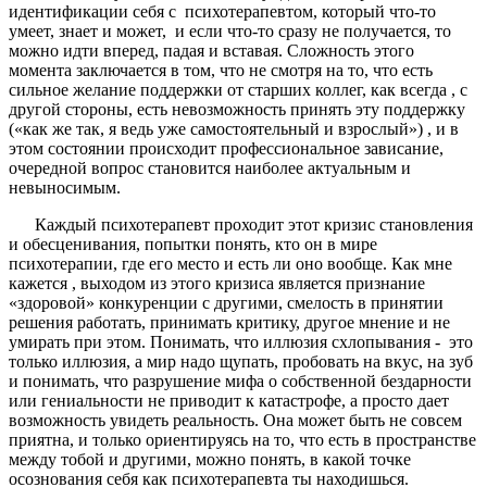
идентификации себя с психотерапевтом, который что-то
умеет, знает и может, и если что-то сразу не получается, то
можно идти вперед, падая и вставая. Сложность этого
момента заключается в том, что не смотря на то, что есть
сильное желание поддержки от старших коллег, как всегда , с
другой стороны, есть невозможность принять эту поддержку
(«как же так, я ведь уже самостоятельный и взрослый») , и в
этом состоянии происходит профессиональное зависание,
очередной вопрос становится наиболее актуальным и
невыносимым.
Каждый психотерапевт проходит этот кризис становления
и обесценивания, попытки понять, кто он в мире
психотерапии, где его место и есть ли оно вообще. Как мне
кажется , выходом из этого кризиса является признание
«здоровой» конкуренции с другими, смелость в принятии
решения работать, принимать критику, другое мнение и не
умирать при этом. Понимать, что иллюзия схлопывания - это
только иллюзия, а мир надо щупать, пробовать на вкус, на зуб
и понимать, что разрушение мифа о собственной бездарности
или гениальности не приводит к катастрофе, а просто дает
возможность увидеть реальность. Она может быть не совсем
приятна, и только ориентируясь на то, что есть в пространстве
между тобой и другими, можно понять, в какой точке
осознования себя как психотерапевта ты находишься.