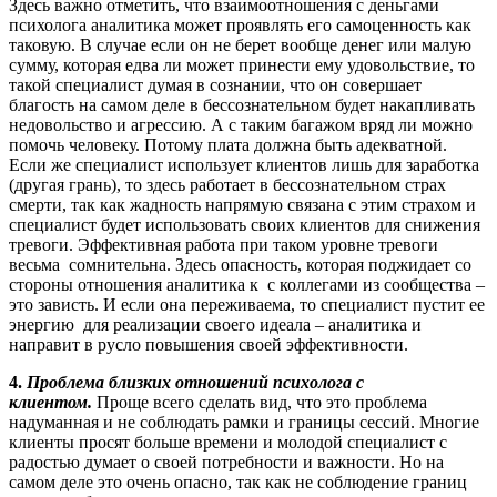
Здесь важно отметить, что взаимоотношения с деньгами
психолога аналитика может проявлять его самоценность как
таковую. В случае если он не берет вообще денег или малую
сумму, которая едва ли может принести ему удовольствие, то
такой специалист думая в сознании, что он совершает
благость на самом деле в бессознательном будет накапливать
недовольство и агрессию. А с таким багажом вряд ли можно
помочь человеку. Потому плата должна быть адекватной.
Если же специалист использует клиентов лишь для заработка
(другая грань), то здесь работает в бессознательном страх
смерти, так как жадность напрямую связана с этим страхом и
специалист будет использовать своих клиентов для снижения
тревоги. Эффективная работа при таком уровне тревоги
весьма сомнительна. Здесь опасность, которая поджидает со
стороны отношения аналитика к с коллегами из сообщества –
это зависть. И если она переживаема, то специалист пустит ее
энергию для реализации своего идеала – аналитика и
направит в русло повышения своей эффективности.
4.
Проблема близких отношений психолога с
клиентом.
Проще всего сделать вид, что это проблема
надуманная и не соблюдать рамки и границы сессий. Многие
клиенты просят больше времени и молодой специалист с
радостью думает о своей потребности и важности. Но на
самом деле это очень опасно, так как не соблюдение границ