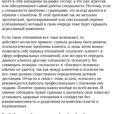
несет в себе нападение на рамку сессии, а это уже агрессия
или обесценивание самой работы специалиста. Поэтому, если
у специалиста проблема с границами, это всегда аукнется в
терапии с клиентом. В этой проблеме так же актуален
эротический, эротизированный или сексуальный перенос
(соблазнение), который в свою очередь тоже будет скрывать
агрессивный компонент.
Если такие отношения все–таки возникают, то
действует
негласное правило:
сначала должны быть решены
психологические проблемы клиента, и лишь затем можно
позволить себе перевод отношений «психолог–клиент» в
сферу неформальных отношений, или же просто передать
данного клиента другому специалисту–психологу. Но
совмещать позиции «психолога» и «близкого человека»
обычно не удается, так как между клиентом и психологом
все–таки должна существовать определенная деловая
дистанция. Отчасти в связи с этим, кстати, психологу не
рекомендуется работать профессионально с близкими ему
людьми. Понятие границ важно вообще во всей жизни. И
умение соблюдать чужие границы и различать свои помогает
установить здоровые отношения в сообществе без
взаимозависимости и разделения на комплекс власти и
подчиненных.