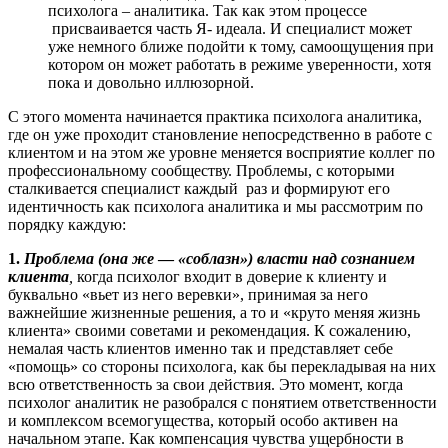
психолога – аналитика. Так как этом процессе
присваивается часть Я- идеала. И специалист может
уже немного ближе подойти к тому, самоощущения при
котором он может работать в режиме уверенности, хотя
пока и довольно иллюзорной.
С этого момента начинается практика психолога аналитика,
где он уже проходит становление непосредственно в работе с
клиентом и на этом же уровне меняется восприятие коллег по
профессиональному сообществу. Проблемы, с которыми
сталкивается специалист каждый раз и формируют его
идентичность как психолога аналитика и мы рассмотрим по
порядку каждую:
1.
Проблема (она же
—
«соблазн») власти над сознанием
клиента
,
когда психолог входит в доверие к клиенту и
буквально «вьет из него веревки», принимая за него
важнейшие жизненные решения, а то и «круто меняя жизнь
клиента» своими советами и рекомендация. К сожалению,
немалая часть клиентов именно так и представляет себе
«помощь» со стороны психолога, как бы перекладывая на них
всю ответственность за свои действия. Это момент, когда
психолог аналитик не разобрался с понятием ответственности
и комплексом всемогущества, который особо активен на
начальном этапе. Как компенсация чувства ущербности в