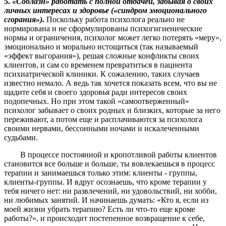
5.
«Соблазн» работать с полной отдачей, забывая о своих
личных интересах и здоровье («синдром эмоционального
сгорания»).
Поскольку работа психолога реально не
нормирована и не сформулированы психогигиенические
нормы и ограничения, психолог может легко потерять «меру»,
эмоционально и морально истощиться (так называемый
«эффект выгорания»), решая сложные конфликты своих
клиентов, и сам со временем превратиться в пациента
психиатрической клиники. К сожалению, таких случаев
известно немало. А ведь так хочется показать всем, что вы не
щадите себя и своего здоровья ради интересов своих
подопечных. Но при этом такой «самоотверженный»
психолог забывает о своих родных и близких, которые за него
переживают, а потом еще и расплачиваются за психолога
своими нервами, бессонными ночами и искалеченными
судьбами.
В процессе постоянной и кропотливой работы клиентов
становится все больше и больше, ты вовлекаешься в процесс
терапии и занимаешься только этим: клиенты - группы,
клиенты-группы. И вдруг осознаешь, что кроме терапии у
тебя ничего нет: ни развлечений, ни удовольствий, ни хобби,
ни любимых занятий. И начинаешь думать: «Кто я, если из
моей жизни убрать терапию? Есть ли что-то еще кроме
работы?», и происходит постепенное возвращение к себе,