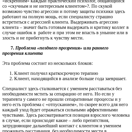
«искренним» каждый практический психолог, общающийся
со «скучным и не интересным клиентом»?. По скукой
возможно чувство агрессии и потому защиты психики здесь
работают на полную мощь, если специалисту страшно
встретиться с агрессией клиента. Выдерживать агрессию
клиента – значит быть готовым выдержать и критику коллег в
случае ошибок в работе и при этом не впасть в уныние или в
злость и не прибегнуть к чувству мести.
7.
Проблема «позднего прозрения» или раннего
прозрения клиента
Эта проблема состоит из нескольких блоков:
Клиент получил краткосрочную терапию
Клиент, находящийся в анализе больше года заевршает.
Специалист здесь сталкивается с умением расставаться без
необходимости мстить за сепарацию от него. Но если у
терапевта у самого не прошли сепаративные процессы и у
него есть проблема с «отпусканием», то скорее всего для него
каждый уход будет отражаться сильными аффективными
чувствами. Здесь рассматривается позиция взрослого человека
в случае, если происходят какие – либо препятствия,
затрудняющие дальнейший контакт с клиентом и умением
проживать расставания без необходимости мести в