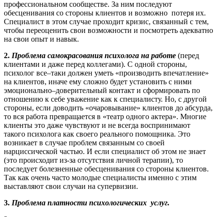
профессиональном сообществе. За ним последуют
обесценивания со стороны клиентов и возможно потеря их.
Специалист в этом случае проходит кризис, связанный с тем,
чтобы переоценить свои возможности и посмотреть адекватно
на свои опыт и навык.
2.
Проблема самокрасования психолога на работе
(перед
клиентами и даже перед коллегами). С одной стороны,
психолог все–таки должен уметь «производить впечатление»
на клиентов, иначе ему сложно будет установить с ними
эмоционально–доверительный контакт и сформировать по
отношению к себе уважение как к специалисту. Но, с другой
стороны, если доводить «очаровывание» клиентов до абсурда,
то вся работа превращается в «театр одного актера». Многие
клиенты это даже чувствуют и не всегда воспринимают
такого психолога как своего реального помощника. Это
возникает в случае проблем связанным со своей
нарциссической частью. И если специалист об этом не знает
(это происходит из-за отсутствия личной терапии), то
последует болезненные обесценивания со стороны клиентов.
Так как очень часто молодые специалисты именно с этим
выставляют свои случаи на супервизии.
3.
Проблема
платности психологических
услуг.