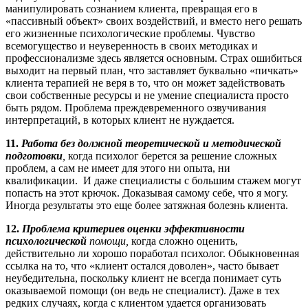
манипулировать сознанием клиента, превращая его в
«пассивный объект» своих воздействий, и вместо него решать
его жизненные психологические проблемы. Чувство
всемогущество и неуверенность в своих методиках и
профессионализме здесь является основным. Страх ошибиться
выходит на первый план, что заставляет буквально «пичкать»
клиента терапией не веря в то, что он может задействовать
свои собственные ресурсы и не умение специалиста просто
быть рядом. Проблема преждевременного озвучивания
интерпретаций, в которых клиент не нуждается.
11.
Работа без должной теоретической и методической
подготовки
,
когда психолог берется за решение сложных
проблем, а сам не имеет для этого ни опыта, ни
квалификации. И даже специалисты с большим стажем могут
попасть на этот крючок. Доказывая самому себе, что я могу.
Иногда результаты это еще более затяжная болезнь клиента.
12.
Проблема критериев оценки эффективности
психологической
помощи,
когда сложно оценить,
действительно ли хорошо поработал психолог. Обыкновенная
ссылка на то, что «клиент остался доволен», часто бывает
неубедительна, поскольку клиент не всегда понимает суть
оказываемой помощи (он ведь не специалист). Даже в тех
редких случаях, когда с клиентом удается организовать