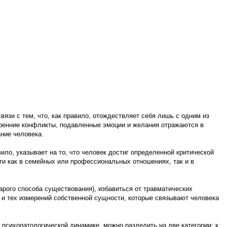
язи с тем, что, как правило, отождествляет себя лишь с одним из
енние конфликты, подавленные эмоции и желания отражаются в
ние человека.
ло, указывает на то, что человек достиг определенной критической
ти как в семейных или профессиональных отношениях, так и в
рого способа существования), избавиться от травматических
и и тех измерений собственной сущности, которые связывают человека
 психопатологической динамике, можно разделить на две категории: к