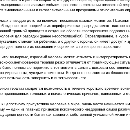
 эмоционально значимые события прошлого в состоянии возрастной рег
тся эмоциональными и интеллектуальными прозрениями относительно о
мых эпизодов детства включает несколько важных моментов. Психопато
бождение этих энергий и их периферическая разрядка имеют важное зна
анной травмой приводят к созданию области «застаревших» подавленны
условия для разрядки (ранее несостоявшейся). Отреагирование, в курсе
 буквально становится ребенком, а с другой стороны, он имеет доступ к
рядки, полного их осознания и оценки их с точки зрения взрослого.
то: во-первых, взрослый человек может испытать и интерпретировать п
есно-ориентированной терапии резко отличается от травмирующей ситуа
не было полностью пережито в тот момент в связи с шоковым состоянием
социированным, чуждым элементом. Когда оно появляется из бессознате
ает возможность завершить и интегрировать его.
нной терапии создается возможность в течение короткого времени вой
нно привнесенных телесных и психологических привычек, навязанных и 
к целостному присутствию человека в мире, очень часто начинается име
дому — один из главных признаков психического нездоровья самой разл
щение ценности бытия как такового, собственной уникальной жизни и с