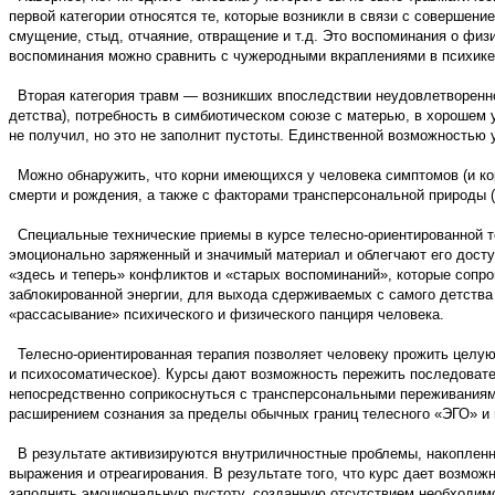
первой категории относятся те, которые возникли в связи с совершен
смущение, стыд, отчаяние, отвращение и т.д. Это воспоминания о физ
воспоминания можно сравнить с чужеродными вкраплениями в психике
Вторая категория травм — возникших впоследствии неудовлетвореннос
детства), потребность в симбиотическом союзе с матерью, в хорошем у
не получил, но это не заполнит пустоты. Единственной возможностью 
Можно обнаружить, что корни имеющихся у человека симптомов (и кор
смерти и рождения, а также с факторами трансперсональной природы (
Специальные технические приемы в курсе телесно-ориентированной те
эмоционально заряженный и значимый материал и облегчают его доступ
«здесь и теперь» конфликтов и «старых воспоминаний», которые соп
заблокированной энергии, для выхода сдерживаемых с самого детства 
«рассасывание» психического и физического панциря человека.
Телесно-ориентированная терапия позволяет человеку прожить целую 
и психосоматическое). Курсы дают возможность пережить последовател
непосредственно соприкоснуться с трансперсональными переживаниями
расширением сознания за пределы обычных границ телесного «ЭГО» и 
В результате активизируются внутриличностные проблемы, накопленн
выражения и отреагирования. В результате того, что курс дает возмо
заполнить эмоциональную пустоту, созданную отсутствием необходимог