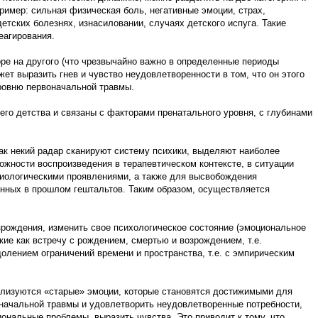
ример: сильная физическая боль, негативные эмоции, страх,
етских болезнях, изнасиловании, случаях детского испуга. Такие
еагирования.
ре на другого (что чрезвычайно важно в определенные периоды
жет выразить гнев и чувство неудовлетворенности в том, что он этого
уровню первоначальной травмы.
го детства и связаны с факторами пренатального уровня, с глубинами
ак некий радар сканируют систему психики, выделяют наиболее
ожности воспроизведения в терапевтическом контексте, в ситуации
иологическими проявлениями, а также для высвобождения
шенных в прошлом гештальтов. Таким образом, осуществляется
зрождения, изменить свое психологическое состояние (эмоциональное
ие как встречу с рождением, смертью и возрождением, т.е.
олением ограничений времени и пространства, т.е. с эмпирическим
илизуются «старые» эмоции, которые становятся достижимыми для
воначальной травмы и удовлетворить неудовлетворенные потребности,
ональные проблемы, выразить чувства. Это приводит к тому, что