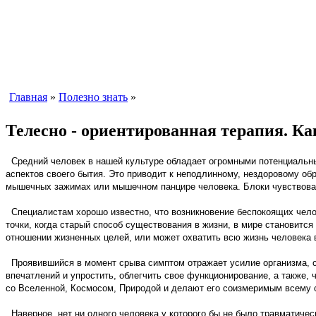
Главная
»
Полезно знать
»
Телесно - ориентированная терапия. Ка
Средний человек в нашей культуре обладает огромными потенциальными
аспектов своего бытия. Это приводит к неподлинному, нездоровому об
мышечных зажимах или мышечном панцире человека. Блоки чувствован
Специалистам хорошо известно, что возникновение беспокоящих челове
точки, когда старый способ существования в жизни, в мире становитс
отношении жизненных целей, или может охватить всю жизнь человека 
Проявившийся в момент срыва симптом отражает усилие организма, ст
впечатлений и упростить, облегчить свое функционирование, а также,
со Вселенной, Космосом, Природой и делают его соизмеримым всему 
Наверное, нет ни одного человека у которого бы не было травматичес