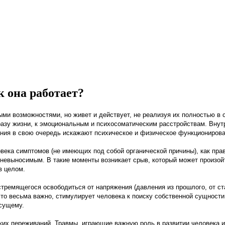
к она работает?
 возможностями, но живет и действует, не реализуя их полностью в св
разу жизни, к эмоциональным и психосоматическим расстройствам.
Внутр
ия в свою очередь искажают психическое и физическое функционирова
ка симптомов (не имеющих под собой органической причины), как прави
я невыносимым. В такие моменты возникает срыв, который может произой
в целом.
ремящегося освободиться от напряжения (давления из прошлого, от ста
 что весьма важно, стимулирует человека к поиску собственной сущност
сущему.
ких переживаний. Травмы, играющие важную роль в развитии человека и