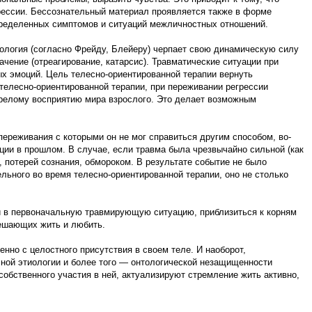
рессии. Бессознательный материал проявляется также в форме
пределенных симптомов и ситуаций межличностных отношений.
логия (согласно Фрейду, Блейеру) черпает свою динамическую силу
чение (отреагирование, катарсис). Травматические ситуации при
х эмоций. Цель телесно-ориентированной терапии вернуть
 телесно-ориентированной терапии, при переживании регрессии
 зрелому восприятию мира взрослого. Это делает возможным
ереживания с которыми он не мог справиться другим способом, во-
ции в прошлом. В случае, если травма была чрезвычайно сильной (как
, потерей сознания, обмороком. В результате событие не было
льного во время телесно-ориентированной терапии, оно не столько
ти в первоначальную травмирующую ситуацию, приблизиться к корням
мешающих жить и любить.
нно с целостного присутствия в своем теле. И наоборот,
ичной этиологии и более того — онтологической незащищенности
обственного участия в ней, актуализируют стремление жить активно,