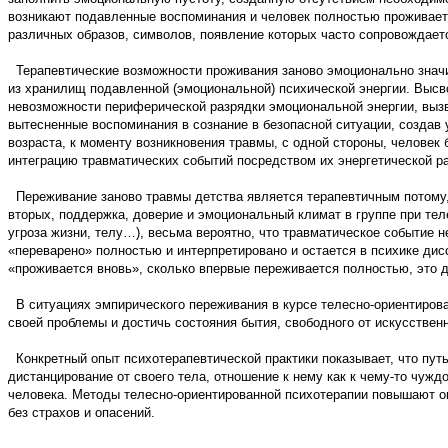
возникают подавленные воспоминания и человек полностью проживает
различных образов, символов, появление которых часто сопровождае
Терапевтические возможности проживания заново эмоционально значи
из хранилищ подавленной (эмоциональной) психической энергии. Высво
невозможности периферической разрядки эмоциональной энергии, вызв
вытесненные воспоминания в сознание в безопасной ситуации, создав 
возраста, к моменту возникновения травмы, с одной стороны, человек
интеграцию травматических событий посредством их энергетической раз
Переживание заново травмы детства является терапевтичным потому, ч
вторых, поддержка, доверие и эмоциональный климат в группе при тел
угроза жизни, телу…), весьма вероятно, что травматическое событие 
«переварено» полностью и интерпретировано и остается в психике дис
«проживается вновь», сколько впервые переживается полностью, это д
В ситуациях эмпирического переживания в курсе телесно-ориентирова
своей проблемы и достичь состояния бытия, свободного от искусстве
Конкретный опыт психотерапевтической практики показывает, что путь 
дистанцирование от своего тела, отношение к нему как к чему-то чуж
человека. Методы телесно-ориентированной психотерапии повышают ощу
без страхов и опасений.