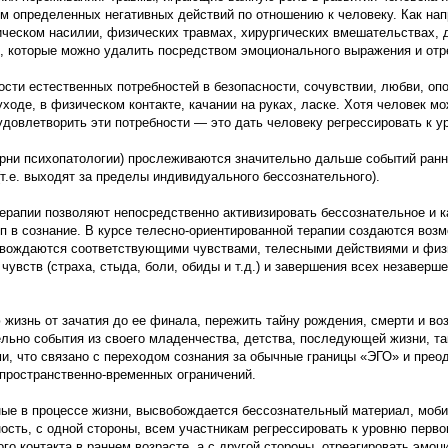
ием определенных негативных действий по отношению к человеку. Как нап
ическом насилии, физических травмах, хирургических вмешательствах, д
, которые можно удалить посредством эмоционального выражения и отр
ти естественных потребностей в безопасности, сочувствии, любви, опо
ходе, в физическом контакте, качании на руках, ласке. Хотя человек мо
удовлетворить эти потребности — это дать человеку регрессировать к 
ни психопатологии) прослеживаются значительно дальше событий ранне
т.е. выходят за пределы индивидуального бессознательного).
рапии позволяют непосредственно активизировать бессознательное и к
 в сознание. В курсе телесно-ориентированной терапии создаются возм
ровождаются соответствующими чувствами, телесными действиями и физ
чувств (страха, стыда, боли, обиды и т.д.) и завершения всех незавер
жизнь от зачатия до ее финала, пережить тайну рождения, смерти и во
ьно события из своего младенчества, детства, последующей жизни, так
, что связано с переходом сознания за обычные границы «ЭГО» и преод
пространственно-временных ограничений.
ые в процессе жизни, высвобождается бессознательный материал, моб
жность, с одной стороны, всем участникам регрессировать к уровню пер
о контакта в раннем возрасте, а с другой стороны, отреагировать эмоци