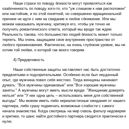
Наши страхи по поводу близости могут проявляться как
озабоченность по поводу кого-то, кто "уж слишком к нам расположен"
или настойчив, и по этой понятной, но совершенно иррациональной
причине не идти с ним на свидание и любое сближение. Или мы
можем наказывать мужчину, критикуя его, чтобы уж точно не
получить романтического ответа, который мы вроде так ждем.
Реальность такова, что большинство людей близость может только
терпеть. Мы очень защищаем свое внутреннее пространство от
любого проникновения. Фактически, на очень глубоком уровне, мы не
хотим той любви, о которой так много говорим.
4) Придирчивость
Наши собственные защиты заставляют нас быть достаточно
предвзятыми и подозрительными. Особенно если был неудачный
опыт, где мужчина повел себя жестоко. Тогда женщины начинают
думать: "Все мужчины одинаковые" или "Все хорошие мужчины
заняты." А мужчины могут иметь мысли вроде: "Женщинам доверять
нельзя" или "У них одна цель – использовать меня для собственной
выгоды". Мы можем иметь либо нереалистичные ожидания от нашего
партнера, либо сразу подмечать возможные слабости с самого
начала знакомства. Когда смотришь на мир сквозь фильтр недоверия
и критики, то шанс найти достойного партнера сводится практически к
нулю.