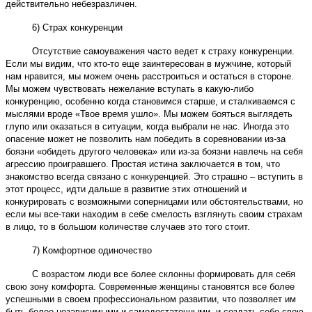
действительно небезразличен.
6) Страх конкуренции
Отсутствие самоуважения часто ведет к страху конкуренции.
Если мы видим, что кто-то еще заинтересован в мужчине, который
нам нравится, мы можем очень расстроиться и остаться в стороне.
Мы можем чувствовать нежелание вступать в какую-либо
конкуренцию, особенно когда становимся старше, и сталкиваемся с
мыслями вроде «Твое время ушло». Мы можем бояться выглядеть
глупо или оказаться в ситуации, когда выбрали не нас. Иногда это
опасение может не позволить нам победить в соревновании из-за
боязни «обидеть другого человека» или из-за боязни навлечь на себя
агрессию проигравшего. Простая истина заключается в том, что
знакомство всегда связано с конкуренцией. Это страшно – вступить в
этот процесс, идти дальше в развитие этих отношений и
конкурировать с возможными соперницами или обстоятельствами, но
если мы все-таки находим в себе смелость взглянуть своим страхам
в лицо, то в большом количестве случаев это того стоит.
7) Комфортное одиночество
С возрастом люди все более склонны формировать для себя
свою зону комфорта. Современные женщины становятся все более
успешными в своем профессиональном развитии, что позволяет им
быть более независимыми и самодостаточными, и создать себе свою