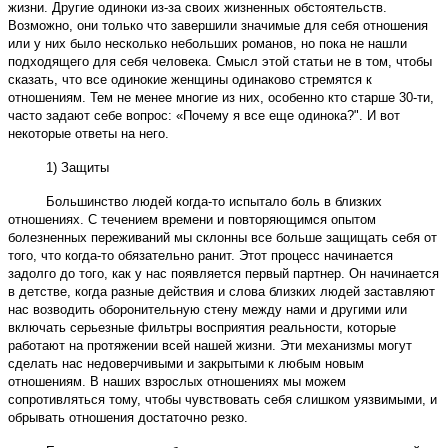
жизни. Другие одиноки из-за своих жизненных обстоятельств.
Возможно, они только что завершили значимые для себя отношения
или у них было несколько небольших романов, но пока не нашли
подходящего для себя человека. Смысл этой статьи не в том, чтобы
сказать, что все одинокие женщины одинаково стремятся к
отношениям. Тем не менее многие из них, особенно кто старше 30-ти,
часто задают себе вопрос: «Почему я все еще одинока?". И вот
некоторые ответы на него.
1) Защиты
Большинство людей когда-то испытало боль в близких
отношениях. С течением времени и повторяющимся опытом
болезненных переживаний мы склонны все больше защищать себя от
того, что когда-то обязательно ранит. Этот процесс начинается
задолго до того, как у нас появляется первый партнер. Он начинается
в детстве, когда разные действия и слова близких людей заставляют
нас возводить оборонительную стену между нами и другими или
включать серьезные фильтры восприятия реальности, которые
работают на протяжении всей нашей жизни. Эти механизмы могут
сделать нас недоверчивыми и закрытыми к любым новым
отношениям. В наших взрослых отношениях мы можем
сопротивляться тому, чтобы чувствовать себя слишком уязвимыми, и
обрывать отношения достаточно резко.