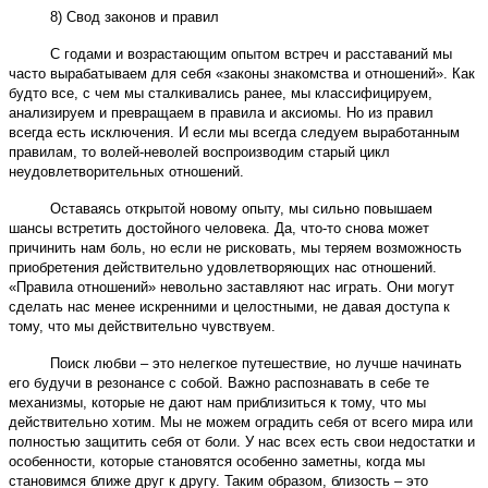
8) Свод законов и правил
С годами и возрастающим опытом встреч и расставаний мы
часто вырабатываем для себя «законы знакомства и отношений». Как
будто все, с чем мы сталкивались ранее, мы классифицируем,
анализируем и превращаем в правила и аксиомы. Но из правил
всегда есть исключения. И если мы всегда следуем выработанным
правилам, то волей-неволей воспроизводим старый цикл
неудовлетворительных отношений.
Оставаясь открытой новому опыту, мы сильно повышаем
шансы встретить достойного человека. Да, что-то снова может
причинить нам боль, но если не рисковать, мы теряем возможность
приобретения действительно удовлетворяющих нас отношений.
«Правила отношений» невольно заставляют нас играть. Они могут
сделать нас менее искренними и целостными, не давая доступа к
тому, что мы действительно чувствуем.
Поиск любви – это нелегкое путешествие, но лучше начинать
его будучи в резонансе с собой. Важно распознавать в себе те
механизмы, которые не дают нам приблизиться к тому, что мы
действительно хотим. Мы не можем оградить себя от всего мира или
полностью защитить себя от боли. У нас всех есть свои недостатки и
особенности, которые становятся особенно заметны, когда мы
становимся ближе друг к другу. Таким образом, близость – это