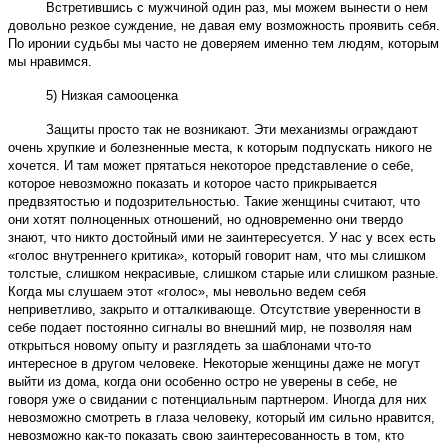
Встретившись с мужчиной один раз, мы можем вынести о нем
довольно резкое суждение, не давая ему возможность проявить себя.
По иронии судьбы мы часто не доверяем именно тем людям, которым
мы нравимся.
5) Низкая самооценка
Защиты просто так не возникают. Эти механизмы ограждают
очень хрупкие и болезненные места, к которым подпускать никого не
хочется. И там может прятаться некоторое представление о себе,
которое невозможно показать и которое часто прикрывается
предвзятостью и подозрительностью. Такие женщины считают, что
они хотят полноценных отношений, но одновременно они твердо
знают, что никто достойный ими не заинтересуется. У нас у всех есть
«голос внутреннего критика», который говорит нам, что мы слишком
толстые, слишком некрасивые, слишком старые или слишком разные.
Когда мы слушаем этот «голос», мы невольно ведем себя
неприветливо, закрыто и отталкивающе. Отсутствие уверенности в
себе подает постоянно сигналы во внешний мир, не позволяя нам
открыться новому опыту и разглядеть за шаблонами что-то
интересное в другом человеке. Некоторые женщины даже не могут
выйти из дома, когда они особенно остро не уверены в себе, не
говоря уже о свидании с потенциальным партнером. Иногда для них
невозможно смотреть в глаза человеку, который им сильно нравится,
невозможно как-то показать свою заинтересованность в том, кто