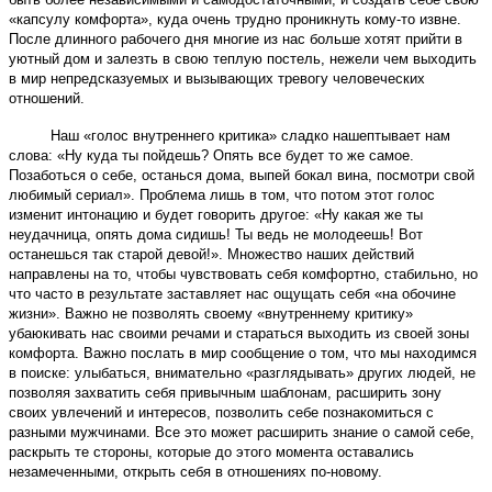
«капсулу комфорта», куда очень трудно проникнуть кому-то извне.
После длинного рабочего дня многие из нас больше хотят прийти в
уютный дом и залезть в свою теплую постель, нежели чем выходить
в мир непредсказуемых и вызывающих тревогу человеческих
отношений.
Наш «голос внутреннего критика» сладко нашептывает нам
слова: «Ну куда ты пойдешь? Опять все будет то же самое.
Позаботься о себе, останься дома, выпей бокал вина, посмотри свой
любимый сериал». Проблема лишь в том, что потом этот голос
изменит интонацию и будет говорить другое: «Ну какая же ты
неудачница, опять дома сидишь! Ты ведь не молодеешь! Вот
останешься так старой девой!». Множество наших действий
направлены на то, чтобы чувствовать себя комфортно, стабильно, но
что часто в результате заставляет нас ощущать себя «на обочине
жизни». Важно не позволять своему «внутреннему критику»
убаюкивать нас своими речами и стараться выходить из своей зоны
комфорта. Важно послать в мир сообщение о том, что мы находимся
в поиске: улыбаться, внимательно «разглядывать» других людей, не
позволяя захватить себя привычным шаблонам, расширить зону
своих увлечений и интересов, позволить себе познакомиться с
разными мужчинами. Все это может расширить знание о самой себе,
раскрыть те стороны, которые до этого момента оставались
незамеченными, открыть себя в отношениях по-новому.