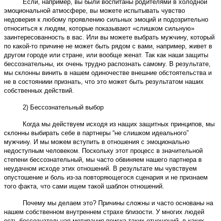
Если, например, вы были воспитаны родителями в холодной
эмоциональной атмосфере, вы можете испытывать чувство
недоверия к любому проявлению сильных эмоций и подозрительно
относиться к людям, которые показывают «слишком сильную»
заинтересованность в вас. Или вы можете выбрать мужчину, который
по какой-то причине не может быть рядом с вами, например, живет в
другом городе или стране, или вообще женат. Так как наши защиты
бессознательны, их очень трудно распознать самому. В результате,
мы склонны винить в нашем одиночестве внешние обстоятельства и
не в состояниии признать, что это может быть результатом наших
собственных действий.
2) Бессознательный выбор
Когда мы действуем исходя из нащих защитных принципов, мы
склонны выбирать себе в партнеры “не слишком идеального”
мужчину. И мы можем вступить в отношения с эмоционально
недоступным человеком. Поскольку этот процесс в значительной
степени бессознательный, мы часто обвиняем нашего партнера в
неудачном исходе этих отношений. В результате мы чувствуем
опустошение и боль из-за повторяющегося сценария и не признаем
того факта, что сами ищем такой шаблон отношений.
Почему мы делаем это? Причины сложны и часто основаны на
нашем собственном внутреннем страхе близости. У многих людей
есть бессознательная мотивация поиска таких отношений, в каких