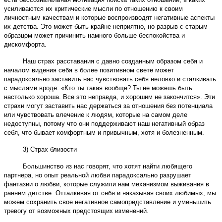
усиливаются их критические мысли по отношению к своим
личностным качествам и которые воспроизводят негативные аспекты
их детства. Это может быть крайне неприятно, но разрыв с старым
образцом может причинить намного больше беспокойства и
дискомфорта.
Наш страх расставания с давно созданным образом себя и
началом видения себя в более позитивном свете может
парадоксально заставить нас чувствовать себя неловко и сталкивать
с мыслями вроде: «Кто ты такая вообще? Ты не можешь быть
настолько хороша. Все это неправда, и хорошим не закончится». Эти
страхи могут заставить нас держаться за отношения без потенциала
или чувствовать влечение к людям, которые на самом деле
недоступны, потому что они поддерживают наш негативный образ
себя, что бывает комфортным и привычным, хотя и болезненным.
3) Страх близости
Большинство из нас говорят, что хотят найти любящего
партнера, но опыт реальной любви парадоксально разрушает
фантазии о любви, которые служили нам механизмом выживания в
раннем детстве. Отталкивая от себя и наказывая своих любимых, мы
можем сохранить свое негативное самопредставление и уменьшить
тревогу от возможных предстоящих изменений.