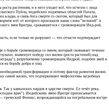
 роста растениям, и в него уходит всё, что исчезло с лица
кельтского Пуйла, индийских подземных областей Патала,
 клады, и связь бога смерти со скотом, который был для
корнем wel: от которого произошли наши слова "великий" и
ийского змея Вритры, сражавшегося с громовержцем Инд-рой,
асть, если только не разрушит — что отчасти подтверждает
фе о борьбе громовержца со змеем, который сковывает течение
езультат, знаменует победу сил жизни (роста растений) над
еграда"), разрубаемому громовержцем Индрой, подобен змей в
 на борьбу добра и зла).
 необходимой трансформации и потому фактор развития жизни.
ку самой жизни, что подчеркивают мифологемы загробных
 Так у кавказских нардов в царстве смерти Ел течёт река,
господин врач"). Индийскому змею Вритре приписывается
и — греческий Феникс, возрождающийся на погребальном костре