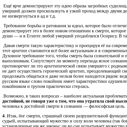
Ещё ярче демонстрируют эту идею образы загробных судилищ. Т
умерший должен проскользнуть в узкий проход между двумя де
не низвергнуться в ад и т.д.
Требование борьбы и ратования за идеал, которое было отлич
демонстрирует это в более новом отношении к смерти, которое
души — и в Египте любой умерший уподоблялся Осирису. В таки
Давая смерти такую характеристику и проецируя её на совре
этот архетип становится всё более актуальным и в современны
Духовное требование того, чтобы смерть была сознательной и 
выполнимым. Сопутствует ли моменту перехода ясное сознание 
противоречит ли это архетипической связи умершего с родны
не дает осуществить героический архетип, преодолевающий смер
продолжать общаться и даже нельзя более находится рядом: ве
русском языке слово покойник имеет характеристики одушевле
покойником и трупом практически стерлась.
Возможно, в таких вопросах – наиболее актуальная проблемат
достойной, не говоря уже о том, что она утратила свой вы
человека к достойной смерти в сознании — философская цель.
4
. Итак, бог смерти, страшный своею разрушительной функцие
судьей, испытывающий мужество и силу воли человека (так бог
установленные им же законы; он во сне испытывает мужество в