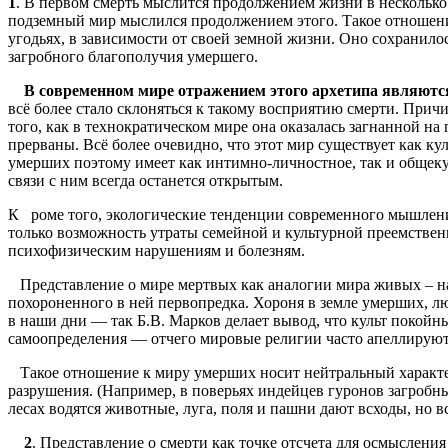
1
. В первом смерть мыслится продолжением жизни в несколько 
подземный мир мыслился продолжением этого. Такое отношен
угодьях, в зависимости от своей земной жизни. Оно сохранил
загробного благополучия умершего.
В современном мире отражением этого архетипа являются 
всё более стало склоняться к такому восприятию смерти. Прич
того, как в технократическом мире она оказалась загнанной н
прерваны. Всё более очевидно, что этот мир существует как к
умерших поэтому имеет как интимно-личностное, так и общеку
связи с ним всегда останется открытым.
К роме того, экологические тенденции современного мышлени
только возможность утраты семейной и культурной преемствен
психофизическим нарушениям и болезням.
Представление о мире мертвых как аналогии мира живых – наиб
похороненного в ней первопредка. Хороня в земле умерших, люд
в наши дни — так Б.В. Марков делает вывод, что культ покойн
самоопределения — отчего мировые религии часто апеллируют к
Такое отношение к миру умерших носит нейтральный характер
разрушения. (Например, в поверьях индейцев гуронов загробн
лесах водятся животные, луга, поля и пашни дают всходы, но в
2
. Представление о смерти как точке отсчета для осмыслени