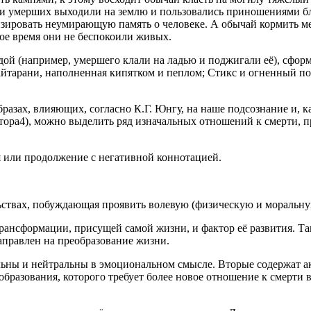
 духи умерших выходили на землю и пользовались приношениями 
изировать неумирающую память о человеке. А обычай кормить ме
ное время они не беспокоили живых.
ой (например, умершего клали на ладью и поджигали её), сформ
йтарани, наполненная кипятком и пеплом; Стикс и огненный пот
ах, влияющих, согласно К.Г. Юнгу, на наше подсознание и, ка
втора4), можно выделить ряд изначальных отношений к смерти,
 или продолжение с негативной коннотацией.
ьствах, побуждающая проявить волевую (физическую и моральну
рансформации, присущей самой жизни, и фактор её развития. Та
аправлен на преобразование жизни.
ны и нейтральны в эмоциональном смысле. Вторые содержат ак
образования, которого требует более новое отношение к смерти