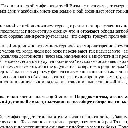
ак, в литовской мифологии змей Визунас препятствует умершему
монами; у арабских мистиков землю и рай соединяет мост тоньш
ительной чертой достоянием героев, с развитием нравственных 
 предполагает посмертную оценку, что и отражают образы загро
х образах манифестируется идея, что смерть требует проявлени
менный мир, можно вспомнить героическое мировоззрение време
х условиях, когда люди всё реже переживают так называемую «ес
проявляла достоинства человека, намеченное в мифологии и про
человека, если он измучен болезнью? насколько ослабляют волю
ми и тем, что смерть доныне ощущается возвратом в родной до
ть. И далее к умершему физически уже не относятся как к челове
дь мы социально обязаны срочно вызвать похоронную команду, ег
нности в винительном падеже мы говорим: вынесли покойника, в
ика танатологии в настоящий момент.
Парадокс в том, что нес
сокий духовный смысл, выставив на всеобщее обозрение тольк
й, в мифах предстает испытателем жизни на прочность, губящим
 вулканов Тескатлипока индейцев разрушает земной рай Толлан,
оинов и не уступившим ему дарует победу в земных боях). Поче