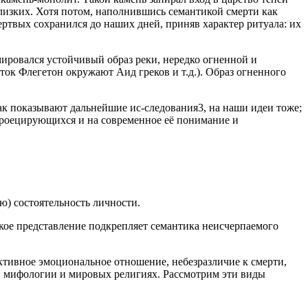
близких. Хотя потом, наполнившись семантикой смерти как
ртвых сохранился до наших дней, приняв характер ритуала: их
ировался устойчивый образ реки, нередко огненной и
ок Флегетон окружают Аид греков и т.д.). Образ огненного
к показывают дальнейшие ис-следования3, на наши идеи тоже;
 проецирующихся и на современное её понимание и
ю) состоятельность личности.
кое представление подкрепляет семантика неисчерпаемого
тивное эмоциональное отношение, небезразличие к смерти,
 в мифологии и мировых религиях. Рассмотрим эти виды