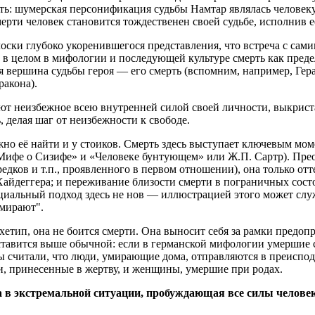
ь: шумерская персонификация судьбы Намтар являлась человеку
ерти человек становится тождественен своей судьбе, исполнив е
ски глубоко укоренившегося представления, что встреча с сами
 в целом в мифологии и последующей культуре смерть как преде
 вершина судьбы героя — его смерть (вспомним, например, Гера
ракона).
яют неизбежное всею внутренней силой своей личности, выкрис
, делая шаг от неизбежности к свободе.
жно её найти и у стоиков. Смерть здесь выступает ключевым мо
Мифе о Сизифе» и «Человеке бунтующем» или Ж.П. Сартр). Прео
едков и т.п., проявленного в первом отношении), она только от
Хайдеггера; и переживание близости смерти в пограничных сост
енциальный подход здесь не нов — иллюстрацией этого может слу
умирают".
хетип, она не боится смерти. Она выносит себя за рамки предопр
ставится выше обычной: если в германской мифологии умершие с
ы считали, что люди, умирающие дома, отправляются в преиспод
и, принесенные в жертву, и женщины, умершие при родах.
 в экстремальной ситуации, пробуждающая все силы человек