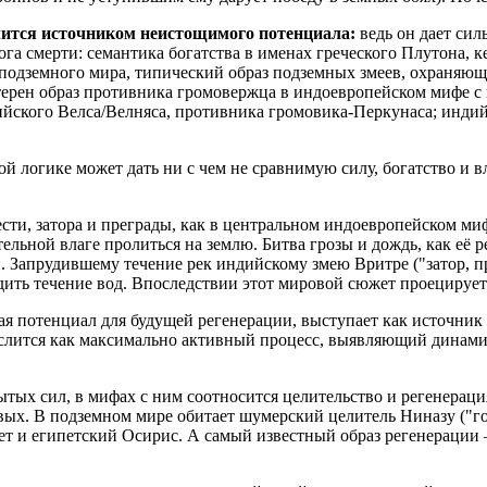
лится источником неистощимого потенциала:
ведь он дает силы
ога смерти: семантика богатства в именах греческого Плутона, 
одземного мира, типический образ подземных змеев, охраняющих
терен образ противника громовержца в индоевропейском мифе с 
алтийского Велса/Велняса, противника громовика-Перкунаса; инд
 логике может дать ни с чем не сравнимую силу, богатство и вл
сти, затора и преграды, как в центральном индоевропейском ми
ельной влаге пролиться на землю. Битва грозы и дождь, как её р
Запрудившему течение рек индийскому змею Вритре ("затор, пр
ть течение вод. Впоследствии этот мировой сюжет проецируется
я потенциал для будущей регенерации, выступает как источник
слится как максимально активный процесс, выявляющий динами
х сил, в мифах с ним соотносится целительство и регенерация.
твых. В подземном мире обитает шумерский целитель Ниназу ("
ает и египетский Осирис. А самый известный образ регенераци