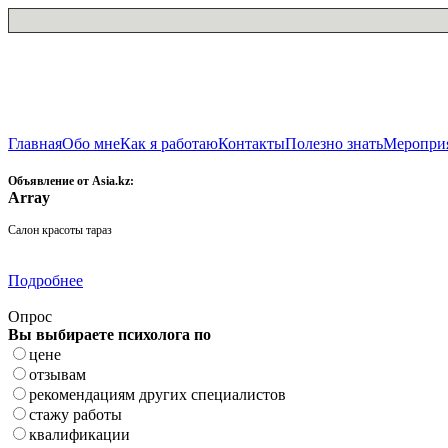
Главная
Обо мне
Как я работаю
Контакты
Полезно знать
Меропри
Объявление от Asia.kz:
Array
Салон красоты тараз
Подробнее
Опрос
Вы выбираете психолога по
цене
отзывам
рекомендациям других специалистов
стажу работы
квалификации