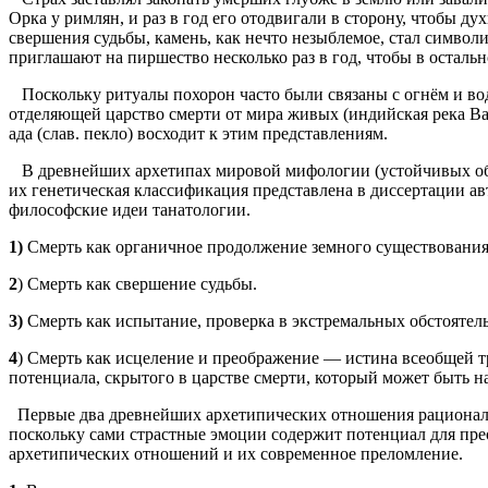
Орка у римлян, и раз в год его отодвигали в сторону, чтобы
свершения судьбы, камень, как нечто незыблемое, стал символ
приглашают на пиршество несколько раз в год, чтобы в осталь
Поскольку ритуалы похорон часто были связаны с огнём и вод
отделяющей царство смерти от мира живых (индийская река Ва
ада (слав. пекло) восходит к этим представлениям.
В древнейших архетипах мировой мифологии (устойчивых образ
их генетическая классификация представлена в диссертации а
философские идеи танатологии.
1)
Смерть как органичное продолжение земного существования
2
) Смерть как свершение судьбы.
3)
Смерть как испытание, проверка в экстремальных обстоятел
4
) Смерть как исцеление и преображение — истина всеобщей т
потенциала, скрытого в царстве смерти, который может быть н
Первые два древнейших архетипических отношения рациональ
поскольку сами страстные эмоции содержит потенциал для пре
архетипических отношений и их современное преломление.