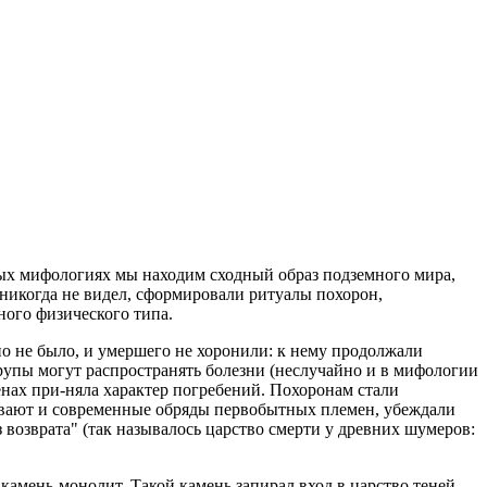
ых мифологиях мы находим сходный образ подземного мира,
 никогда не видел, сформировали ритуалы похорон,
ного физического типа.
о не было, и умершего не хоронили: к нему продолжали
рупы могут распространять болезни (неслучайно и в мифологии
ленах при-няла характер погребений. Похоронам стали
зывают и современные обряды первобытных племен, убеждали
з возврата" (так называлось царство смерти у древних шумеров:
камень-монолит. Такой камень запирал вход в царство теней