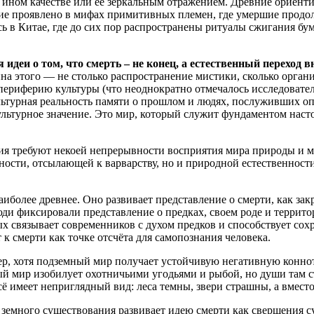
ином качестве или её зеркальным отражением. Древние ориентир
ие проявлено в мифах примитивных племен, где умершие продо
ось в Китае, где до сих пор распространены ритуалы сжигания 
идеи о том, что смерть – не конец, а естественный переход 
ина этого — не столько распространение мистики, сколько орган
а периферию культуры (что неоднократно отмечалось исследоват
ультурная реальность памяти о прошлом и людях, послуживших о
льтурное значение. Это мир, который служит фундаментом наст
я требуют некоей непрерывности восприятия мира природы и ми
ности, отсылающей к варварству, но и природной естественнос
олее древнее. Оно развивает представление о смерти, как закр
и фиксировали представление о предках, своем роде и территори
ых связывает современников с духом предков и способствует со
 смерти как точке отсчёта для самопознания человека.
, хотя подземный мир получает устойчивую негативную коннот
ый мир изобилует охотничьими угодьями и рыбой, но души там с
сё имеет неприглядный вид: леса темны, звери страшны, а вместо
я земного существования развивает идею смерти как свершения с