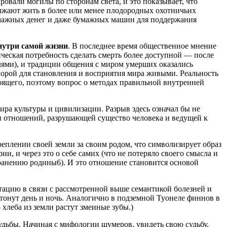
овали могилы по сторонам света, и это показывает, что
лжают жить в более или менее плодородных охотничьих
бумажных денег и даже бумажных машин для поддержания
внутри самой жизни
. В последнее время общественное мнение
ическая потребность сделать смерть более доступной — после
елями), и традиции общения с миром умерших оказались
порой для становления и восприятия мира живыми. Реальность
оящего, поэтому вопрос о методах правильной внутренней
ра культуры и цивилизации. Разрыв здесь означал бы не
ти отношений, разрушающей существо человека и ведущей к
еплении своей земли за своим родом, что символизирует образ
и, и через это о себе самих (что не потеряло своего смысла и
хранению родины6). И это отношение становится основой
ацию в связи с рассмотренной выше семантикой болезней и
тонут день и ночь. Аналогично в подземной Туонеле финнов в
 хлеба из земли растут змеиные зубы.)
удьбы. Начиная с мифологии шумеров, увидеть свою судьбу,