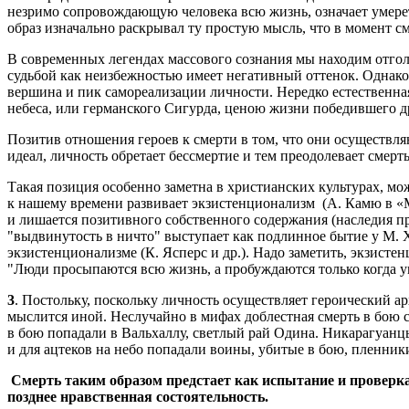
незримо сопровождающую человека всю жизнь, означает умерет
образ изначально раскрывал ту простую мысль, что в момент см
В современных легендах массового сознания мы находим отголо
судьбой как неизбежностью имеет негативный оттенок. Однако
вершина и пик самореализации личности. Нередко естественная
небеса, или германского Сигурда, ценою жизни победившего д
Позитив отношения героев к смерти в том, что они осуществл
идеал, личность обретает бессмертие и тем преодолевает смерть
Такая позиция особенно заметна в христианских культурах, мо
к нашему времени развивает экзистенционализм (А. Камю в «
и лишается позитивного собственного содержания (наследия пр
"выдвинутость в ничто" выступает как подлинное бытие у М. 
экзистенционализме (К. Ясперс и др.). Надо заметить, экзист
"Люди просыпаются всю жизнь, а пробуждаются только когда 
3
. Постольку, поскольку личность осуществляет героический ар
мыслится иной. Неслучайно в мифах доблестная смерть в бою 
в бою попадали в Вальхаллу, светлый рай Одина. Никарагуанц
и для ацтеков на небо попадали воины, убитые в бою, пленник
Смерть таким образом предстает как испытание и проверка
позднее нравственная состоятельность.