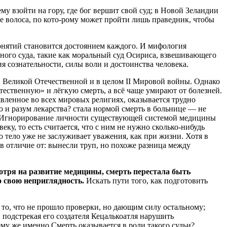
 взойти на гору, где бог вершит свой суд; в Новой Зеландии
е волоса, по кото-рому может пройти лишь праведник, чтобы
понятий становится достоянием каждого. И мифология
бного суда, такие как моральный суд Осириса, взвешивающего
я сознательности, силы воли и достоинства человека.
н Великой Отечественной и в целом II Мировой войны. Однако
тественную» и лёгкую смерть, а всё чаще умирают от болезней.
явленное во всех мировых религиях, оказывается трудно
 и разум лекарства? стала нормой смерть в больнице — не
м? Игнорирование личности существующей системой медицины
ку, то есть считается, что с ним не нужно сколько-нибудь
о тело уже не заслуживает уважения, как при жизни. Хотя в
 отличие от: вынесли труп, но похоже разница между
мотря на развитие медицины, смерть перестала быть
о свою неприглядность.
Искать пути того, как подготовить
 то, что не прошло проверки, но дающим силу остальному;
 подстрекая его создателя Кецалькоатля нарушить
му же именно Смерть оказывается в роли такого судьи?