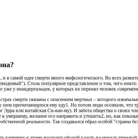
она?
и в самой идее смерти много мифологического. Во всех развит
невидимый"). Столь популярное представление о том, чего никто
 уже у неандертальцев, у которых их перенял человек современ
трах смерти связаны с опасением мертвых – которого изначальн
 с ним причитающуюся ему еду1. Но потом люди осознали, что т
ог Эрра или китайская Си-ван-му). И забота общества о своих ч
е к умершему, желание его направить и утешить2, но, как пока
собственной реальности. Так создавался образ особой "страны бе
ь камнями; к этому восходит обычай класть на могилу тяжелый 