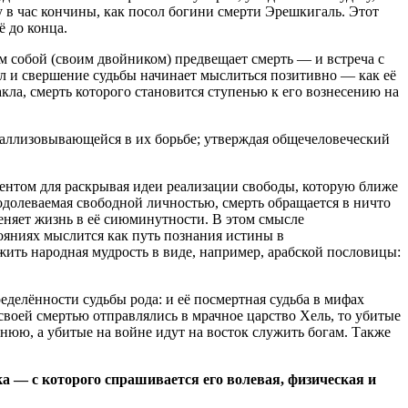
 в час кончины, как посол богини смерти Эрешкигаль. Этот
ё до конца.
м собой (своим двойником) предвещает смерть — и встреча с
л и свершение судьбы начинает мыслиться позитивно — как её
кла, смерть которого становится ступенью к его вознесению на
таллизовывающейся в их борьбе; утверждая общечеловеческий
ментом для раскрывая идеи реализации свободы, которую ближе
долеваемая свободной личностью, смерть обращается в ничто
теняет жизнь в её сиюминутности. В этом смысле
ояниях мыслится как путь познания истины в
жить народная мудрость в виде, например, арабской пословицы:
еделённости судьбы рода: и её посмертная судьба в мифах
воей смертью отправлялись в мрачное царство Хель, то убитые
нюю, а убитые на войне идут на восток служить богам. Также
а — с которого спрашивается его волевая, физическая и