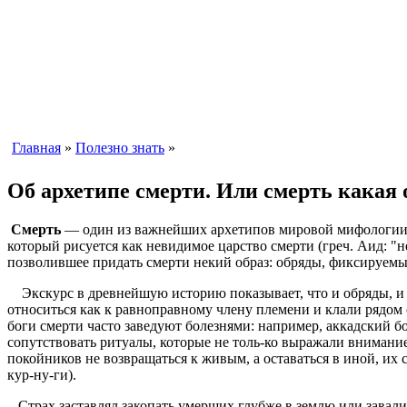
Главная
»
Полезно знать
»
Об архетипе смерти. Или смерть какая 
Смерть
— один из важнейших архетипов мировой мифологии, 
который рисуется как невидимое царство смерти (греч. Аид: "
позволившее придать смерти некий образ: обряды, фиксируемые
Экскурс в древнейшую историю показывает, что и обряды, и с
относиться как к равноправному члену племени и клали рядом
боги смерти часто заведуют болезнями: например, аккадский б
сопутствовать ритуалы, которые не толь-ко выражали внимани
покойников не возвращаться к живым, а оставаться в иной, их 
кур-ну-ги).
Страх заставлял закопать умерших глубже в землю или завалит