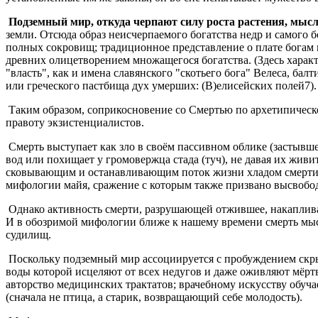
Подземный мир, откуда черпают силу роста растения, мыс
земли. Отсюда образ неисчерпаемого богатства недр и самого б
полных сокровищ; традиционное представление о плате богам п
древних олицетворением множащегося богатства. (Здесь харак
"власть", как и имена славянского "скотьего бога" Велеса, б
или греческого пастбища дух умерших: (В)елисейских полей7).
Таким образом, соприкосновение со Смертью по архетипической
правоту экзистенциалистов.
Смерть выступает как зло в своём пассивном облике (застывше
вод или похищает у громовержца стада (туч), не давая их живит
сковывающим и останавливающим поток жизни хладом смерти. 
мифологии майя, сражение с которым также призвано высвободи
Однако активность смерти, разрушающей отжившее, накаплива
И в обозримой мифологии ближе к нашему времени смерть мы
судилищ.
Поскольку подземный мир ассоциируется с пробуждением скрыты
воды которой исцеляют от всех недугов и даже оживляют мёр
авторство медицинских трактатов; врачебному искусству обуч
(сначала не птица, а старик, возвращающий себе молодость).